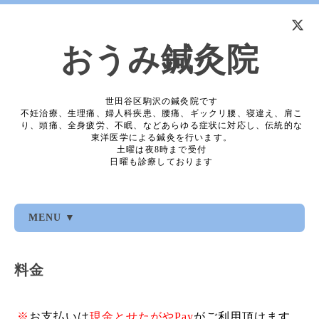
おうみ鍼灸院
世田谷区駒沢の鍼灸院です
不妊治療、生理痛、婦人科疾患、腰痛、ギックリ腰、寝違え、肩こ
り、頭痛、全身疲労、不眠、などあらゆる症状に対応し、伝統的な
東洋医学による鍼灸を行います。
土曜は夜8時まで受付
日曜も診療しております
MENU ▼
料金
※
お支払いは
現金と
せたがやPay
がご利用頂けます。