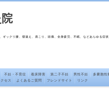
灸院
、ギックリ腰、寝違え、肩こり、頭痛、全身疲労、不眠、などあらゆる症状
不妊・不育症
着床障害
第二子不妊
男性不妊
多嚢胞性
アクセス
よくあるご質問
フレンドサイト
リンク