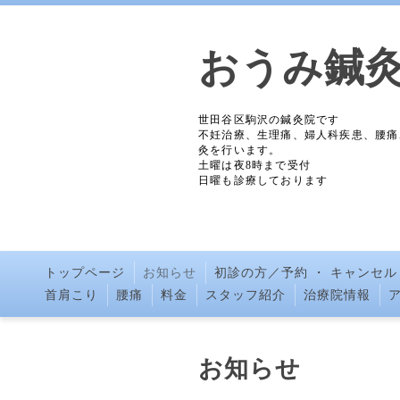
おうみ鍼
世田谷区駒沢の鍼灸院です
不妊治療、生理痛、婦人科疾患、腰痛
灸を行います。
土曜は夜8時まで受付
日曜も診療しております
トップページ
お知らせ
初診の方／予約 ・ キャンセル
首肩こり
腰痛
料金
スタッフ紹介
治療院情報
お知らせ