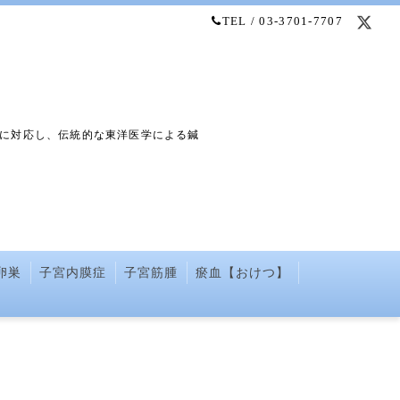
TEL / 03-3701-7707
に対応し、伝統的な東洋医学による鍼
卵巣
子宮内膜症
子宮筋腫
瘀血【おけつ】