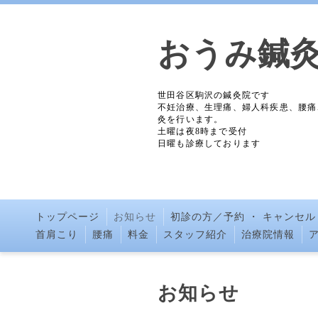
おうみ鍼
世田谷区駒沢の鍼灸院です
不妊治療、生理痛、婦人科疾患、腰痛
灸を行います。
土曜は夜8時まで受付
日曜も診療しております
トップページ
お知らせ
初診の方／予約 ・ キャンセル
首肩こり
腰痛
料金
スタッフ紹介
治療院情報
お知らせ