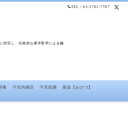
TEL / 03-3701-7707
に対応し、伝統的な東洋医学による鍼
卵巣
子宮内膜症
子宮筋腫
瘀血【おけつ】