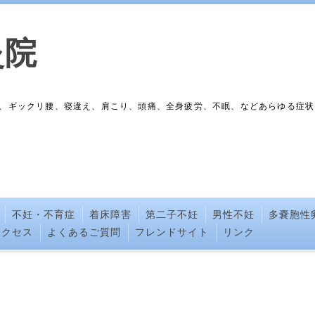
灸院
、ギックリ腰、寝違え、肩こり、頭痛、全身疲労、不眠、などあらゆる症状
不妊・不育症
着床障害
第二子不妊
男性不妊
多嚢胞性
アクセス
よくあるご質問
フレンドサイト
リンク